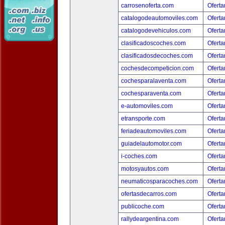
carrosenoferta.com
Oferta
catalogodeautomoviles.com
Oferta
catalogodevehiculos.com
Oferta
clasificadoscoches.com
Oferta
clasificadosdecoches.com
Oferta
cochesdecompeticion.com
Oferta
cochesparalaventa.com
Oferta
cochesparaventa.com
Oferta
e-automoviles.com
Oferta
etransporte.com
Oferta
feriadeautomoviles.com
Oferta
guiadelautomotor.com
Oferta
i-coches.com
Oferta
motosyautos.com
Oferta
neumaticosparacoches.com
Oferta
ofertasdecarros.com
Oferta
publicoche.com
Oferta
rallydeargentina.com
Oferta