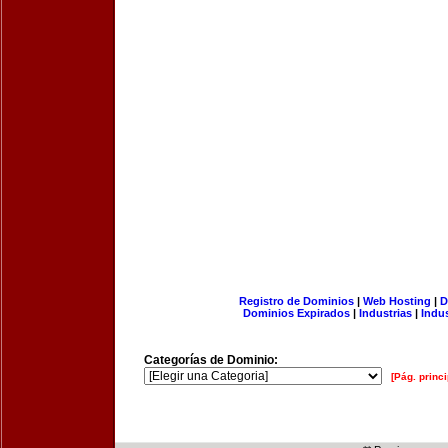
Registro de Dominios
|
Web Hosting
|
D
Dominios Expirados
|
Industrias
|
Indu
Categorías de Dominio:
[Pág. princi