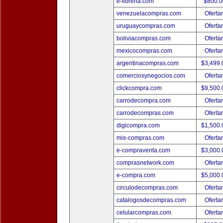
e-libreria.com
$800.
venezuelacompras.com
Oferta
uruguaycompras.com
Oferta
boliviacompras.com
Oferta
mexicocompras.com
Oferta
argentinacompras.com
$3,499
comerciosynegocios.com
Oferta
clickcompra.com
$9,500
carrodecompra.com
Oferta
carrodecompras.com
Oferta
digicompra.com
$1,500
mis-compras.com
Oferta
e-compraventa.com
$3,000
comprasnetwork.com
Oferta
e-compra.com
$5,000
circulodecompras.com
Oferta
catalogosdecompras.com
Oferta
celularcompras.com
Oferta