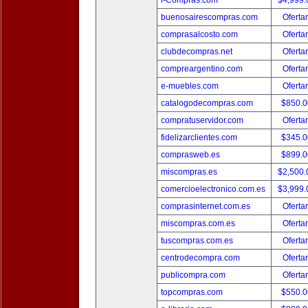
i-Compras.com
$4,999
buenosairescompras.com
Oferta
comprasalcosto.com
Oferta
clubdecompras.net
Oferta
compreargentino.com
Oferta
e-muebles.com
Oferta
catalogodecompras.com
$850.
compratuservidor.com
Oferta
fidelizarclientes.com
$345.
comprasweb.es
$899.
miscompras.es
$2,500
comercioelectronico.com.es
$3,999
comprasinternet.com.es
Oferta
miscompras.com.es
Oferta
tuscompras.com.es
Oferta
centrodecompra.com
Oferta
publicompra.com
Oferta
topcompras.com
$550.