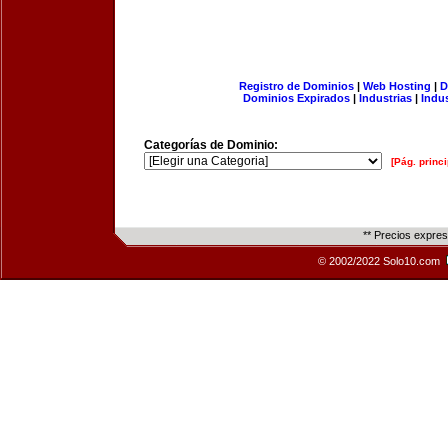
Registro de Dominios
|
Web Hosting
|
D
Dominios Expirados
|
Industrias
|
Indu
Categorías de Dominio:
[Pág. princi
** Precios expre
© 2002/2022 Solo10.com