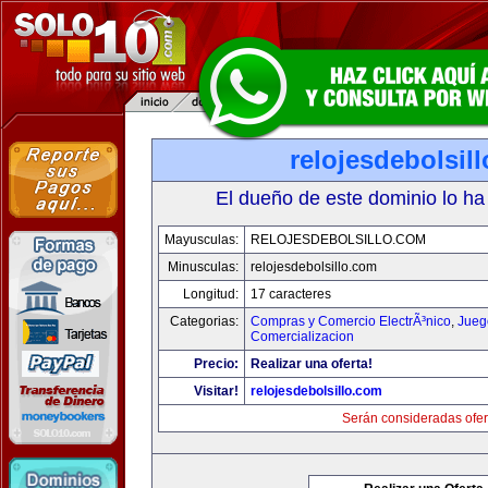
relojesdebolsil
El dueño de este dominio lo ha
Mayusculas:
RELOJESDEBOLSILLO.COM
Minusculas:
relojesdebolsillo.com
Longitud:
17 caracteres
Categorias:
Compras y Comercio ElectrÃ³nico
,
Jueg
Comercializacion
Precio:
Realizar una oferta!
Visitar!
relojesdebolsillo.com
Serán consideradas ofer