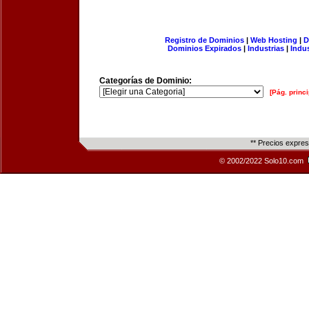
Registro de Dominios
|
Web Hosting
|
D
Dominios Expirados
|
Industrias
|
Indu
Categorías de Dominio:
[Pág. princi
** Precios expre
© 2002/2022 Solo10.com