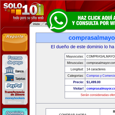
comprasalmayo
El dueño de este dominio lo ha
Mayusculas:
COMPRASALMAYO
Minusculas:
comprasalmayor.co
Longitud:
14 caracteres
Categorias:
Compras y Comercio
Precio:
$1,499.00
Visitar!
comprasalmayor.c
Serán consideradas ofer
R