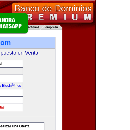
com
 puesto en Venta
M
 ElectrÃ³nico
tas
ealizar una Oferta