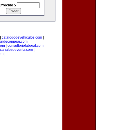
Ofrecido $
|
catalogodevehiculos.com
|
ondecomprar.com
|
com
|
consultoriolaboral.com
|
canalesdeventa.com
|
om
|