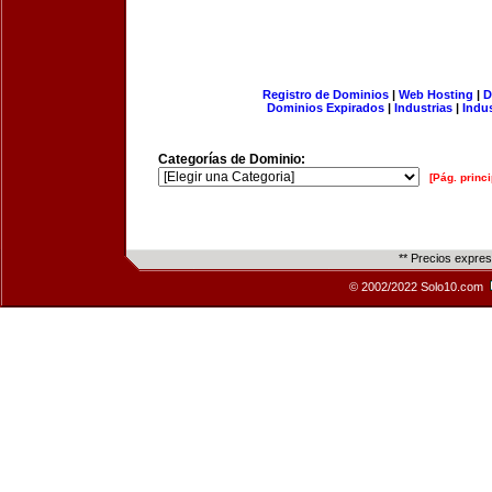
Registro de Dominios
|
Web Hosting
|
D
Dominios Expirados
|
Industrias
|
Indu
Categorías de Dominio:
[Pág. princi
** Precios expre
© 2002/2022 Solo10.com