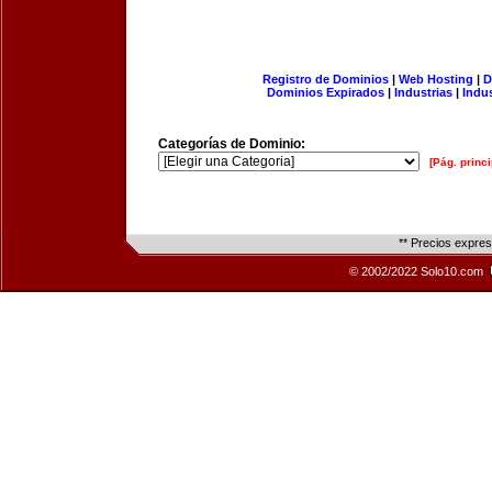
Registro de Dominios
|
Web Hosting
|
D
Dominios Expirados
|
Industrias
|
Indu
Categorías de Dominio:
[Pág. princi
** Precios expre
© 2002/2022 Solo10.com