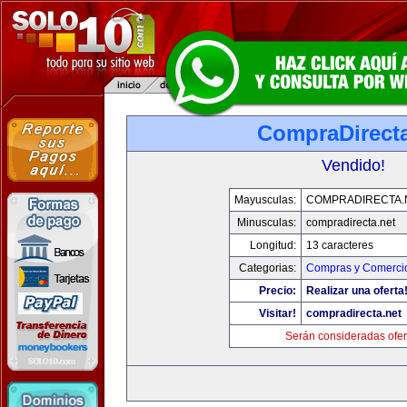
CompraDirecta
Vendido!
Mayusculas:
COMPRADIRECTA.
Minusculas:
compradirecta.net
Longitud:
13 caracteres
Categorias:
Compras y Comercio
Precio:
Realizar una oferta
Visitar!
compradirecta.net
Serán consideradas ofer