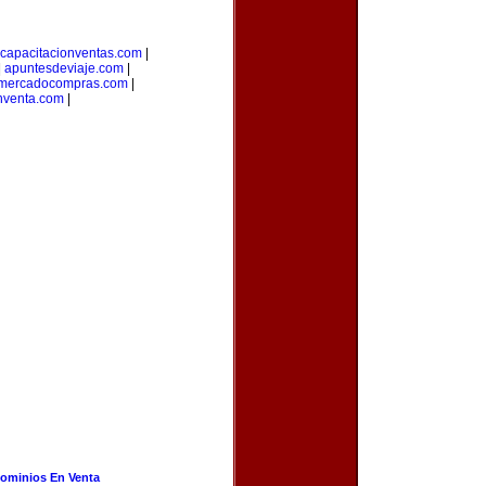
capacitacionventas.com
|
|
apuntesdeviaje.com
|
mercadocompras.com
|
nventa.com
|
ominios En Venta