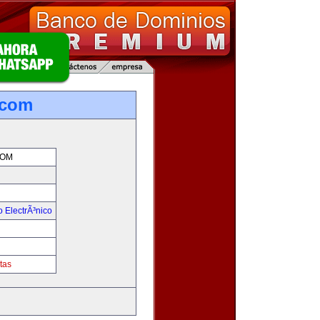
.com
COM
 ElectrÃ³nico
!
tas