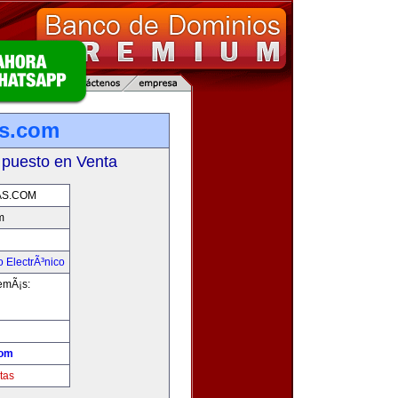
as.com
 puesto en Venta
AS.COM
m
 ElectrÃ³nico
demÃ¡s:
t
com
tas