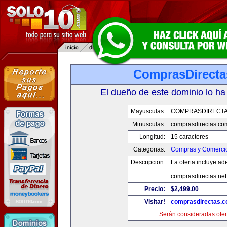
ComprasDirect
El dueño de este dominio lo ha
Mayusculas:
COMPRASDIRECT
Minusculas:
comprasdirectas.co
Longitud:
15 caracteres
Categorias:
Compras y Comercio
Descripcion:
La oferta incluye a
comprasdirectas.ne
Precio:
$2,499.00
Visitar!
comprasdirectas.
Serán consideradas ofer