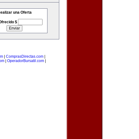
ealizar una Oferta
Ofrecido $
om
|
ComprasDirectas.com
|
com
|
OperadorBursatil.com
|