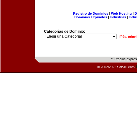
Registro de Dominios
|
Web Hosting
|
D
Dominios Expirados
|
Industrias
|
Indu
Categorías de Dominio:
[Pág. princi
** Precios expre
© 2002/2022 Solo10.com