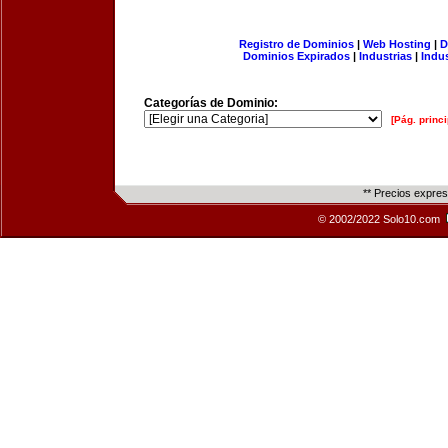
Registro de Dominios
|
Web Hosting
|
D
Dominios Expirados
|
Industrias
|
Indu
Categorías de Dominio:
[Pág. princi
** Precios expre
© 2002/2022 Solo10.com