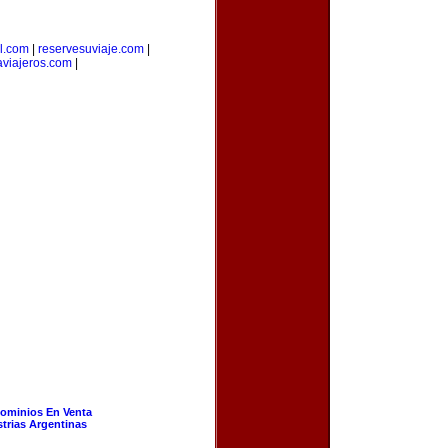
l.com
|
reservesuviaje.com
|
aviajeros.com
|
ominios En Venta
strias Argentinas