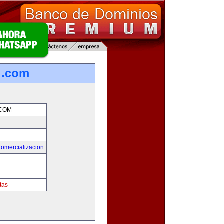
l.com
.COM
Comercializacion
tas