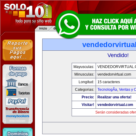
vendedorvirtua
Vendido!
Mayusculas:
VENDEDORVIRTUAL
Minusculas:
vendedorvirtual.com
Longitud:
15 caracteres
Categorias:
TecnologÃ­a
,
Ventas y 
Precio:
Realizar una oferta!
Visitar!
vendedorvirtual.com
Serán consideradas ofer