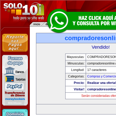
compradoresonl
Vendido!
Mayusculas:
COMPRADORESON
Minusculas:
compradoresonline
Longitud:
17 caracteres
Categorias:
Compras y Comercio
Precio:
Realizar una oferta
Visitar!
compradoresonlin
Serán consideradas ofer