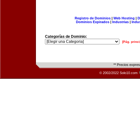
Registro de Dominios
|
Web Hosting
|
D
Dominios Expirados
|
Industrias
|
Indu
Categorías de Dominio:
[Pág. princi
** Precios expre
© 2002/2022 Solo10.com