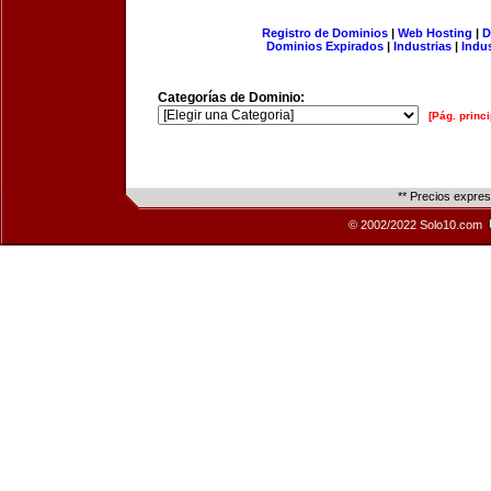
Registro de Dominios
|
Web Hosting
|
D
Dominios Expirados
|
Industrias
|
Indu
Categorías de Dominio:
[Pág. princi
** Precios expre
© 2002/2022 Solo10.com