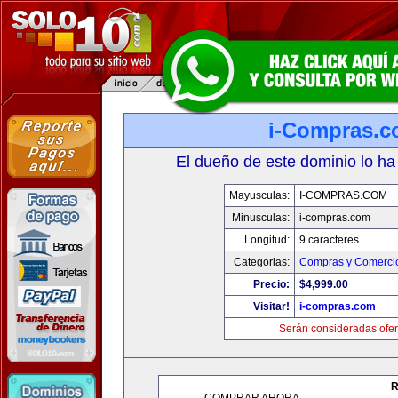
i-Compras.
El dueño de este dominio lo ha
Mayusculas:
I-COMPRAS.COM
Minusculas:
i-compras.com
Longitud:
9 caracteres
Categorias:
Compras y Comercio
Precio:
$4,999.00
Visitar!
i-compras.com
Serán consideradas ofer
R