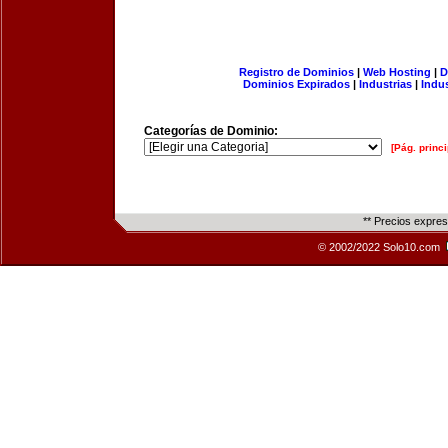
Registro de Dominios
|
Web Hosting
|
D
Dominios Expirados
|
Industrias
|
Indu
Categorías de Dominio:
[Pág. princi
** Precios expre
© 2002/2022 Solo10.com