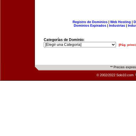
Registro de Dominios
|
Web Hosting
|
D
Dominios Expirados
|
Industrias
|
Indu
Categorías de Dominio:
[Pág. princi
** Precios expre
© 2002/2022 Solo10.com