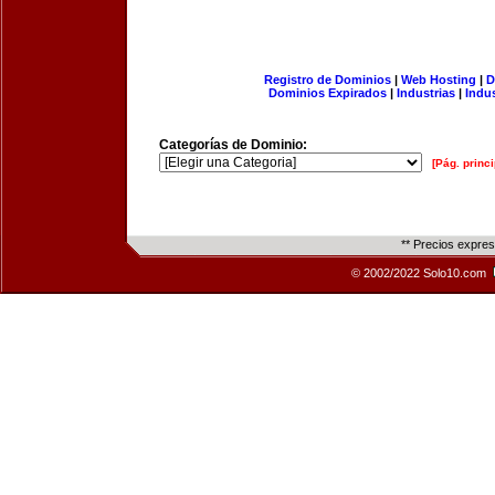
Registro de Dominios
|
Web Hosting
|
D
Dominios Expirados
|
Industrias
|
Indu
Categorías de Dominio:
[Pág. princi
** Precios expre
© 2002/2022 Solo10.com