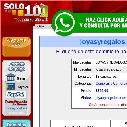
joyasyregalos
El dueño de este dominio lo ha
Mayusculas:
JOYASYREGALOS.
Minusculas:
joyasyregalos.com
Longitud:
13 caracteres
Categorias:
Compras y Comercio
Precio:
$799.00
Visitar!
joyasyregalos.com
Serán consideradas ofer
R