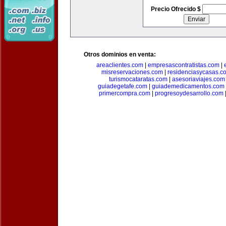
Precio Ofrecido $
Otros dominios en venta:
areaclientes.com
|
empresascontratistas.com
|
misreservaciones.com
|
residenciasycasas.c
turismocataratas.com
|
asesoriaviajes.com
guiadegetafe.com
|
guiademedicamentos.com
primercompra.com
|
progresoydesarrollo.com