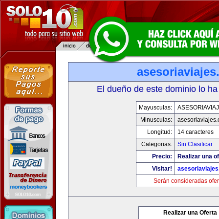
asesoriaviaje
El dueño de este dominio lo ha
Mayusculas:
ASESORIAVIA
Minusculas:
asesoriaviajes
Longitud:
14 caracteres
Categorias:
Sin Clasificar
Precio:
Realizar una of
Visitar!
asesoriaviaje
Serán consideradas ofer
Realizar una Oferta