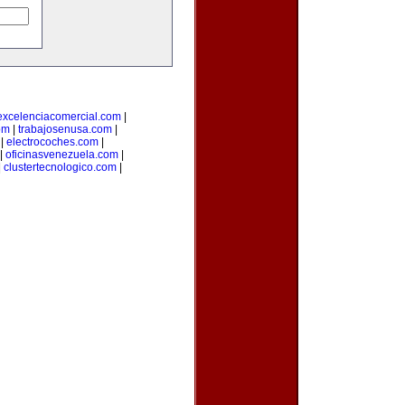
excelenciacomercial.com
|
om
|
trabajosenusa.com
|
|
electrocoches.com
|
|
oficinasvenezuela.com
|
|
clustertecnologico.com
|