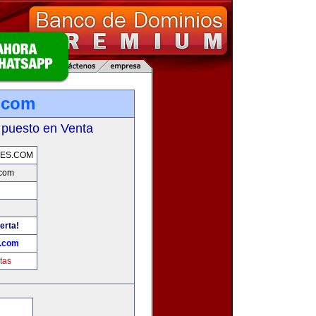
s.com
 puesto en Venta
JES.COM
.com
erta!
s.com
tas