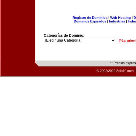
Registro de Dominios
|
Web Hosting
|
D
Dominios Expirados
|
Industrias
|
Indu
Categorías de Dominio:
[Pág. princi
** Precios expre
© 2002/2022 Solo10.com