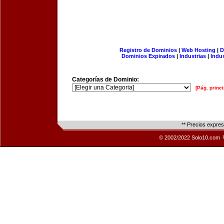
Registro de Dominios
|
Web Hosting
|
D
Dominios Expirados
|
Industrias
|
Indu
Categorías de Dominio:
[Pág. princi
** Precios expre
© 2002/2022 Solo10.com