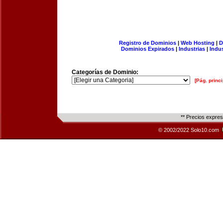
Registro de Dominios
|
Web Hosting
|
D
Dominios Expirados
|
Industrias
|
Indu
Categorías de Dominio:
[Pág. princi
** Precios expre
© 2002/2022 Solo10.com