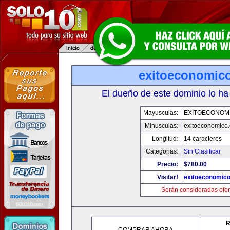
exitoeconomic
El dueño de este dominio lo ha
Mayusculas:
EXITOECONOM
Minusculas:
exitoeconomico
Longitud:
14 caracteres
Categorias:
Sin Clasificar
Precio:
$780.00
Visitar!
exitoeconomic
Serán consideradas ofer
R